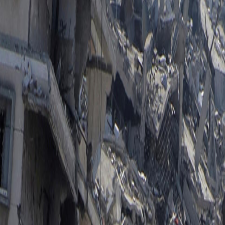
[arroba]delfino.cr