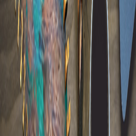
nula. El patrono igual te tiene que asegurar o enfrentar las
consecuencias legales de no hacerlo. O vos lo podés reclamar
después.
Lo mismo pasa con las vacaciones. Digamos que le adelantamos a
Milagritos esos 6 días y el lunes después del domingo de
resurrección, Milagritos renuncia. Hacemos la liquidación y le
decimos,
“Bueno Milagritos, tenías acumulados 6 días de
vacaciones, pero como te los adelantamos, quedaste en cero”.
Milagritos nos puede demandar, ahora es mucho más fácil porque la
mayoría de los trabajadores tienen acceso a la defensa pública y esos
muchachos son excelentes.
Y lo que van a decir en la demanda, es que las vacaciones son
irrenunciables, así que aunque ella haya estado de acuerdo en que se
le adelanten, no se podían adelantar y se las tenemos que pagar. Y
no solo eso, tenemos que enfrentar el pleito, pagar abogados y si nos
condenan, como de fijo va a pasar, pagar intereses, indexación,
costas y cuanta cosa. Imaginate: un año y medio o más en pleito.
Entiendo y no entiendo a la vez. La empresa es enorme. ¿Qué son 6
días de salario? ¿Una mancha más para el tigre? ¿O nos ponemos
en minucias?