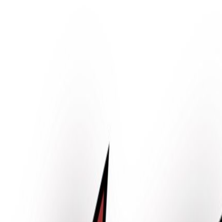
iclo económico
 Gestión del Riesgo) por la Barcelona School of Management.