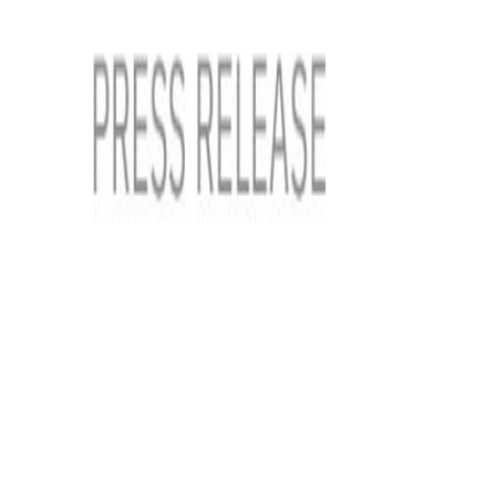
Venta
₡
...
Presentado por
Super Reporte
Costarricense asume como vicepresidente e
Publicado el
26 de junio de 2025
Victoria Miranda Olaso
Victoria Miranda Olaso
26 jun 2025 7:07 p.m.
Comunicadora.