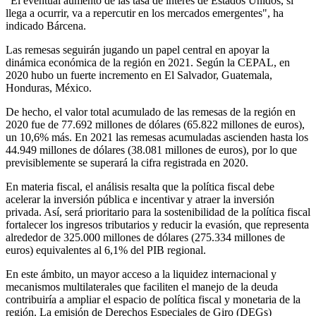
"El eventual aumento de las tasa de interés de Estados Unidos, si
llega a ocurrir, va a repercutir en los mercados emergentes", ha
indicado Bárcena.
Las remesas seguirán jugando un papel central en apoyar la
dinámica económica de la región en 2021. Según la CEPAL, en
2020 hubo un fuerte incremento en El Salvador, Guatemala,
Honduras, México.
De hecho, el valor total acumulado de las remesas de la región en
2020 fue de 77.692 millones de dólares (65.822 millones de euros),
un 10,6% más. En 2021 las remesas acumuladas ascienden hasta los
44.949 millones de dólares (38.081 millones de euros), por lo que
previsiblemente se superará la cifra registrada en 2020.
En materia fiscal, el análisis resalta que la política fiscal debe
acelerar la inversión pública e incentivar y atraer la inversión
privada. Así, será prioritario para la sostenibilidad de la política fiscal
fortalecer los ingresos tributarios y reducir la evasión, que representa
alrededor de 325.000 millones de dólares (275.334 millones de
euros) equivalentes al 6,1% del PIB regional.
En este ámbito, un mayor acceso a la liquidez internacional y
mecanismos multilaterales que faciliten el manejo de la deuda
contribuiría a ampliar el espacio de política fiscal y monetaria de la
región. La emisión de Derechos Especiales de Giro (DEGs)