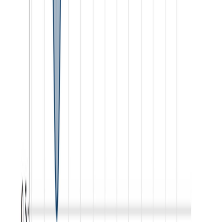
X (formerly Twitter)