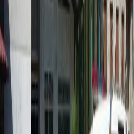
Infórmese rápido y gratis
De martes a viernes le contamos las noticias más relevantes del
acontecer nacional como solo Delfino.cr puede hacerlo.
Correo Electrónico
En cualquier momento puede salirse de la lista de correos.
Esta
noticia
es de
hace 7 años
— Le invito a leer cómo inicia este texto de
La Voz de Guanacaste
:
“Anner Angulo Leiva es el director del hospital de La
Anexión y se define a sí mismo y a su equipo como pro
vida, un término que alude a que un feto tiene el mismo
derecho a vivir que una madre, no importan las
condiciones”.