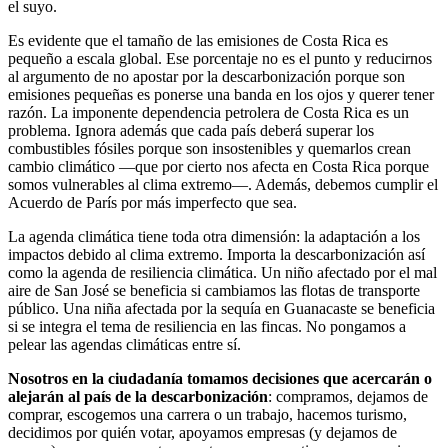
el suyo.
Es evidente que el tamaño de las emisiones de Costa Rica es
pequeño a escala global. Ese porcentaje no es el punto y reducirnos
al argumento de no apostar por la descarbonización porque son
emisiones pequeñas es ponerse una banda en los ojos y querer tener
razón. La imponente dependencia petrolera de Costa Rica es un
problema. Ignora además que cada país deberá superar los
combustibles fósiles porque son insostenibles y quemarlos crean
cambio climático —que por cierto nos afecta en Costa Rica porque
somos vulnerables al clima extremo—. Además, debemos cumplir el
Acuerdo de París por más imperfecto que sea.
La agenda climática tiene toda otra dimensión: la adaptación a los
impactos debido al clima extremo. Importa la descarbonización así
como la agenda de resiliencia climática. Un niño afectado por el mal
aire de San José se beneficia si cambiamos las flotas de transporte
público. Una niña afectada por la sequía en Guanacaste se beneficia
si se integra el tema de resiliencia en las fincas. No pongamos a
pelear las agendas climáticas entre sí.
Nosotros en la ciudadanía tomamos decisiones que acercarán o
alejarán al país de la descarbonización
: compramos, dejamos de
comprar, escogemos una carrera o un trabajo, hacemos turismo,
decidimos por quién votar, apoyamos empresas (y dejamos de