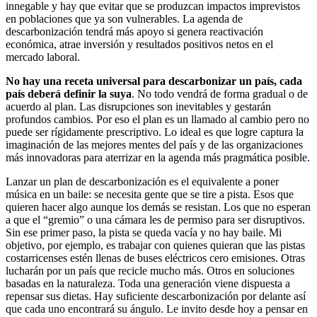
innegable y hay que evitar que se produzcan impactos imprevistos
en poblaciones que ya son vulnerables. La agenda de
descarbonización tendrá más apoyo si genera reactivación
económica, atrae inversión y resultados positivos netos en el
mercado laboral.
No hay una receta universal para descarbonizar un país, cada
país deberá definir la suya
. No todo vendrá de forma gradual o de
acuerdo al plan. Las disrupciones son inevitables y gestarán
profundos cambios. Por eso el plan es un llamado al cambio pero no
puede ser rígidamente prescriptivo. Lo ideal es que logre captura la
imaginación de las mejores mentes del país y de las organizaciones
más innovadoras para aterrizar en la agenda más pragmática posible.
Lanzar un plan de descarbonización es el equivalente a poner
música en un baile: se necesita gente que se tire a pista. Esos que
quieren hacer algo aunque los demás se resistan. Los que no esperan
a que el “gremio” o una cámara les de permiso para ser disruptivos.
Sin ese primer paso, la pista se queda vacía y no hay baile. Mi
objetivo, por ejemplo, es trabajar con quienes quieran que las pistas
costarricenses estén llenas de buses eléctricos cero emisiones. Otras
lucharán por un país que recicle mucho más. Otros en soluciones
basadas en la naturaleza. Toda una generación viene dispuesta a
repensar sus dietas. Hay suficiente descarbonización por delante así
que cada uno encontrará su ángulo. Le invito desde hoy a pensar en