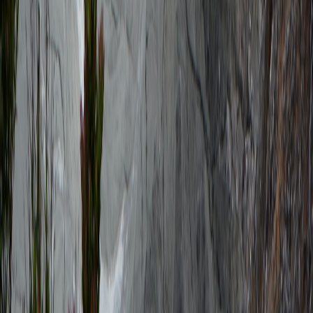
X (formerly Twitter)