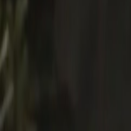
Venta
₡
...
Presentado por
Hoy
Defensoría recuerda a autoridades recomen
Publicado el
27 de septiembre de 2023
Sebastian May Grosser
Sebastian May Grosser
27 sep 2023 2:15 a.m.
Politólogo y egresado de Psicología de la Universidad de Costa Rica