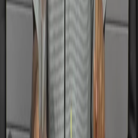
X (formerly Twitter)