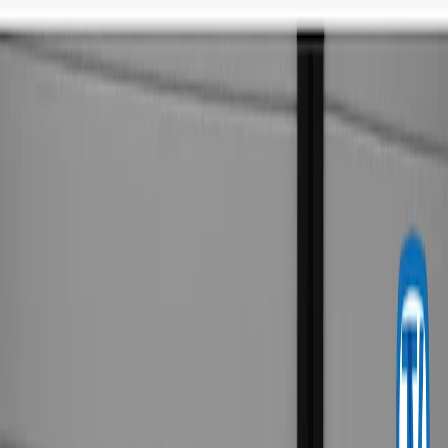
Iniciar Sesión
Acceso rápido
Última hora
Opinión
Deportes
Cultura
Ambiente
Buenas Noticias
Referencia del BCCR
Tipo de cambio
Compra
₡
...
Venta
₡
...