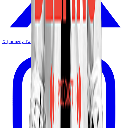
X (formerly Twitter)