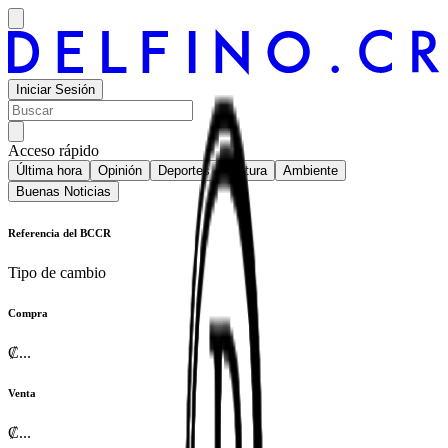
Iniciar Sesión
Acceso rápido
Última hora
Opinión
Deportes
Cultura
Ambiente
Buenas Noticias
Referencia del BCCR
Tipo de cambio
Compra
₡
...
Venta
₡
...