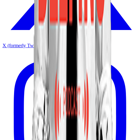
X (formerly Twitter)