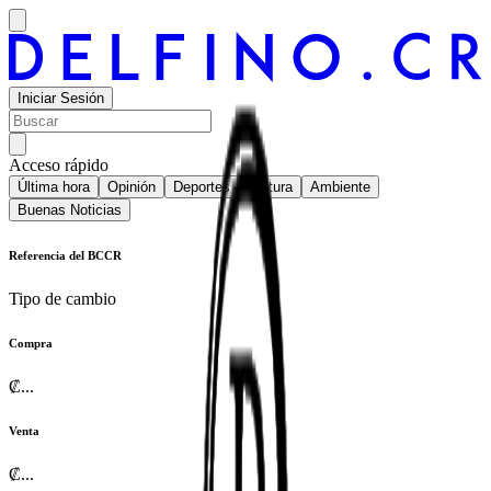
Iniciar Sesión
Acceso rápido
Última hora
Opinión
Deportes
Cultura
Ambiente
Buenas Noticias
Referencia del BCCR
Tipo de cambio
Compra
₡
...
Venta
₡
...