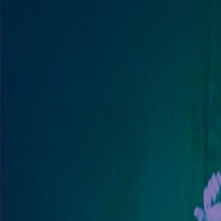
Venta
₡
...
Presentado por
Cultura Colectiva
Festival de Coreógrafos celebra su edición
Publicado el
17 de noviembre de 2025
Avril Madriz
Avril Madriz
17 nov 2025 6:54 p.m.
Creativa empedernida que vive entre letras, fotos y el amor por la ge