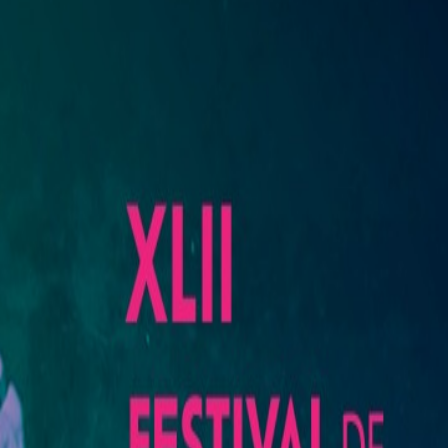
 XLII con un tributo especial a Marta Ávila
nte que me inspira.