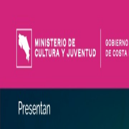
Iniciar Sesión
Acceso rápido
Última hora
Opinión
Deportes
Cultura
Ambiente
Buenas Noticia
Referencia del BCCR
Tipo de cambio
Compra
₡
...