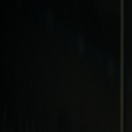
Iniciar Sesión
Acceso rápido
Última hora
Opinión
Deportes
Cultura
Ambiente
Buenas Noticia
Referencia del BCCR
Tipo de cambio
Compra
₡
...