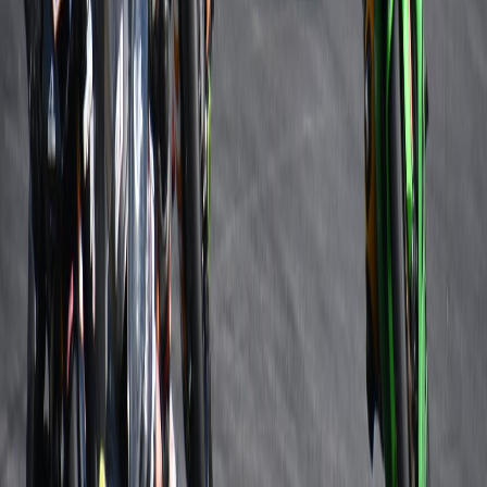
La acción en pista
arrancará a las 9:00 a.m. con novedades en el
trazado de SuperMoto, Mini GP y Minimotard
, además de la
meta ubicada frente a la gradería principal, permitiendo al público
una mejor visión de las carreras.
Las entradas
están a la venta en passline.com a un precio de 5
mil colones
. La organización, a cargo de AMA SuperBike CR con
el reconocimiento de la Federación Superbikes CR,
espera una
jornada llena de emoción y velocidad.
Leonardo Arguedas
, representante de AMA SuperBike Costa
Rica, indicó:
Estamos muy felices de dar inicio a una temporada
más. Sabemos del esfuerzo que han hecho los pilotos
para prepararse y dar un gran espectáculo. Este
proyecto ha crecido con los años y el nivel de