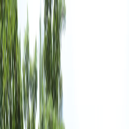
Iniciar Sesión
Acceso rápido
Última hora
Opinión
Deportes
Cultura
Ambiente
Buenas Noticias
Referencia del BCCR
Tipo de cambio
Compra
₡
...
Venta
₡
...