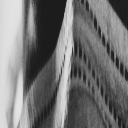
Venta
₡
...
Presentado por
Foto:
Tai's Captures
Política
CCSS: una institución para elogiar o una 
Publicado el
26 de junio de 2023
Por Luis Diego Cubillo Guevara - Est
Por Luis Diego Cubillo Guevara - Estudiante de la carrera de Ingeni
26 jun 2023 10:00 a.m.