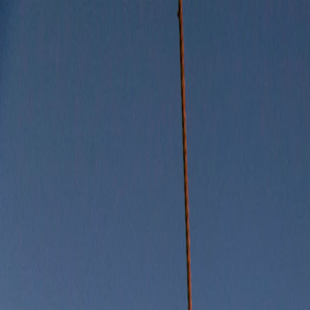
Iniciar Sesión
Acceso rápido
Última hora
Opinión
Deportes
Cultura
Ambiente
Buenas Noticia
Referencia del BCCR
Tipo de cambio
Compra
₡
...