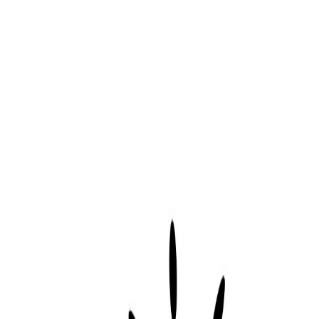
Venta
₡
...
Presentado por
Foto:
Gerd Altmann
Opinión
Importancia e implicaciones del uso de los
Publicado el
18 de agosto de 2022
Por Mariana Zúñiga Urcuyo- Estudia
Por Mariana Zúñiga Urcuyo- Estudiante de la carrera de Informátic
18 ago 2022 10:00 a.m.