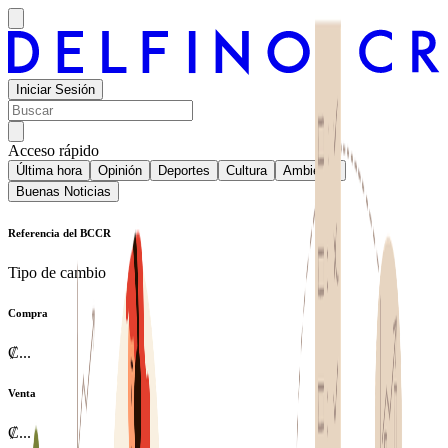
Iniciar Sesión
Acceso rápido
Última hora
Opinión
Deportes
Cultura
Ambiente
Buenas Noticias
Referencia del BCCR
Tipo de cambio
Compra
₡
...
Venta
₡
...