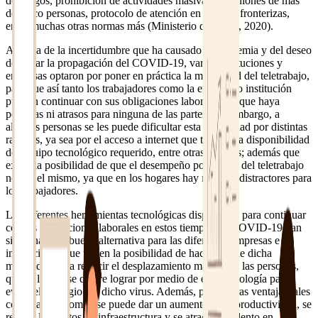
domingos, prohibición de actividades masivas y reuniones de más
de cinco personas, protocolo de atención en puestos fronterizas,
entre muchas otras normas más (Ministerio de Salud, 2020).
A causa de la incertidumbre que ha causado la pandemia y del deseo
de evitar la propagación del COVID-19, varias instituciones y
empresas optaron por poner en práctica la modalidad del teletrabajo,
para que así tanto los trabajadores como la empresa o institución
puedan continuar con sus obligaciones laborales sin que haya
pérdidas ni atrasos para ninguna de las partes. Sin embargo, a
algunas personas se les puede dificultar esta modalidad por distintas
razones, ya sea por el acceso a internet que tengan, la disponibilidad
del equipo tecnológico requerido, entre otras razones; además que
existe la posibilidad de que el desempeño por medio del teletrabajo
no sea el mismo, ya que en los hogares hay muchos distractores para
los trabajadores.
Las diferentes herramientas tecnológicas disponibles para continuar
con las obligaciones laborales en estos tiempos de COVID-19 han
sido una muy buena alternativa para las diferentes empresas e
instituciones que tienen la posibilidad de hacer uso de dicha
modalidad para reducir el desplazamiento masivo de las personas,
qué es lo que se quiere lograr por medio de esta tecnología para
evitar el contagio del dicho virus. Además, posee otras ventajas tales
como la autonomía, se puede dar un aumento de la productividad, se
reduce los costos de infraestructura y se atrae más talento en