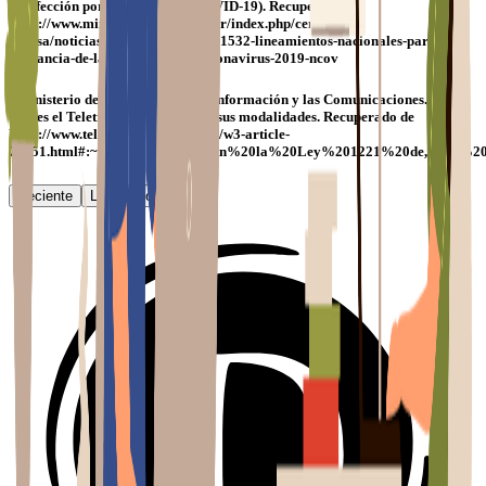
la infección por Coronavirus (COVID-19). Recuperado de
https://www.ministeriodesalud.go.cr/index.php/centro-de-
prensa/noticias/741-noticias-2020/1532-lineamientos-nacionales-para-la-
vigilancia-de-la-infeccion-por-coronavirus-2019-ncov
• Ministerio de Tecnologías de la Información y las Comunicaciones. (s.f.).
Qué es el Teletrabajo y cuáles son sus modalidades. Recuperado de
https://www.teletrabajo.gov.co/622/w3-article-
75151.html#:~:text=Seg%C3%BAn%20la%20Ley%201221%20de,entre%20
Reciente
Lo
+
leído