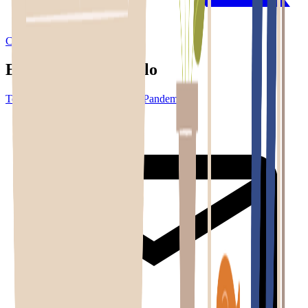
Compartir en X
Etiquetas del artículo
Tecnología
Teletrabajo
Covid-19
Pandemia