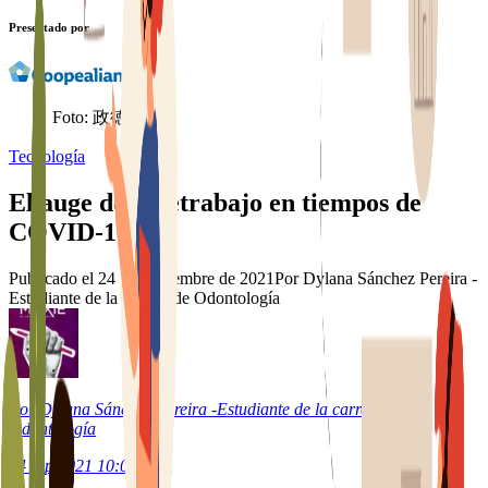
Presentado por
Foto:
政徳 吉田
Tecnología
El auge del teletrabajo en tiempos de
COVID-19
Publicado el
24 de septiembre de 2021
Por Dylana Sánchez Pereira -
Estudiante de la carrera de Odontología
Por Dylana Sánchez Pereira -Estudiante de la carrera de
Odontología
24 sep 2021 10:00 a.m.