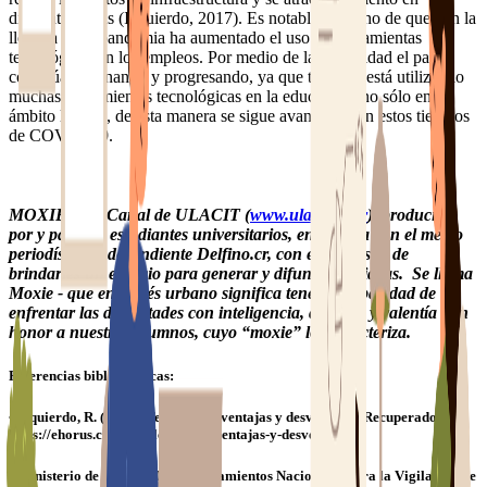
diferentes áreas (Izquierdo, 2017). Es notable el hecho de que con la
llegada de la pandemia ha aumentado el uso de herramientas
tecnológicas en los empleos. Por medio de la virtualidad el país
continúa caminando y progresando, ya que también está utilizando
muchas herramientas tecnológicas en la educación, no sólo en el
ámbito laboral, de esta manera se sigue avanzando en estos tiempos
de COVID-19.
MOXIE es el Canal de ULACIT (
www.ulacit.ac.cr
), producido
por y para los estudiantes universitarios, en alianza con el medio
periodístico independiente Delfino.cr, con el propósito de
brindarles un espacio para generar y difundir sus ideas. Se llama
Moxie - que en inglés urbano significa tener la capacidad de
enfrentar las dificultades con inteligencia, audacia y valentía - en
honor a nuestros alumnos, cuyo “moxie” los caracteriza.
Referencias bibliográficas:
• Izquierdo, R. (2017). Teletrabajo ventajas y desventajas. Recuperado de
https://ehorus.com/es/teletrabajo-ventajas-y-desventajas/
• Ministerio de Salud. (2020). Lineamientos Nacionales para la Vigilancia de