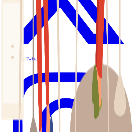
X (formerly Twitter)