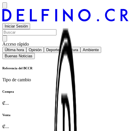
Iniciar Sesión
Acceso rápido
Última hora
Opinión
Deportes
Cultura
Ambiente
Buenas Noticias
Referencia del BCCR
Tipo de cambio
Compra
₡
...
Venta
₡
...