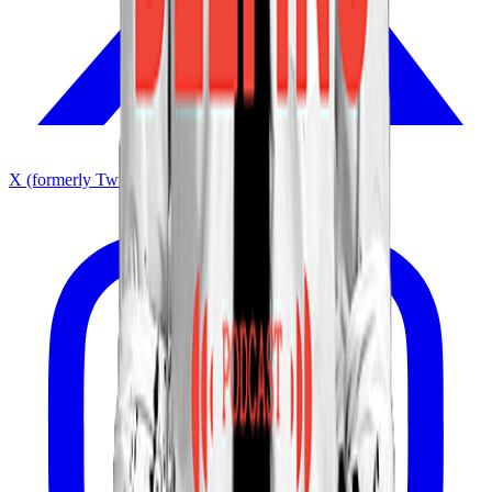
X (formerly Twitter)