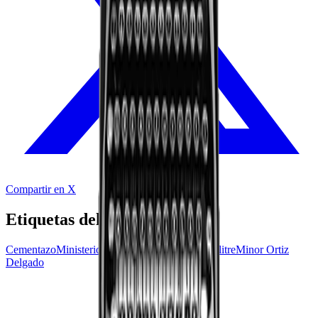
Compartir en X
Etiquetas del audio
Cementazo
Ministerio Público
Berenice Smith
Salitre
Minor Ortiz
Delgado