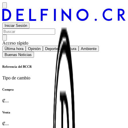
Iniciar Sesión
Acceso rápido
Última hora
Opinión
Deportes
Cultura
Ambiente
Buenas Noticias
Referencia del BCCR
Tipo de cambio
Compra
₡
...
Venta
₡
...