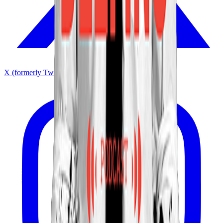
X (formerly Twitter)