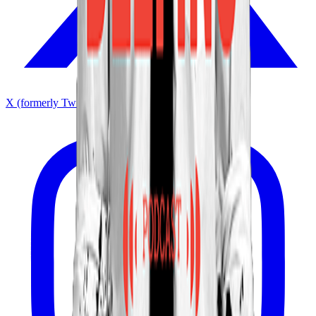
X (formerly Twitter)