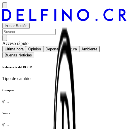
Iniciar Sesión
Acceso rápido
Última hora
Opinión
Deportes
Cultura
Ambiente
Buenas Noticias
Referencia del BCCR
Tipo de cambio
Compra
₡
...
Venta
₡
...