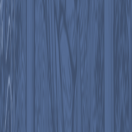
Como plato fuerte se premiarán a los mejores tatuajes en diferentes
estilos como oriental, mejor piercing, anime, realismo y mejor de
toda la convención, que serán calificados por un panel de jurados
encabezados por
Olivier Madrigal, Luis Castillo, Fernando
Tampa, Prock, Rhur, Daniela Galván, Moisés Campos
y
Juan
Hurtado.
El evento es para todas la edades, las entradas se podrán conseguir
en www.specialticket.net con precios por día de 7.500 colones, pase
de 3 días en 18.000 colones. Menores de 12 años y adulto mayor
ingresarán de manera gratuita.