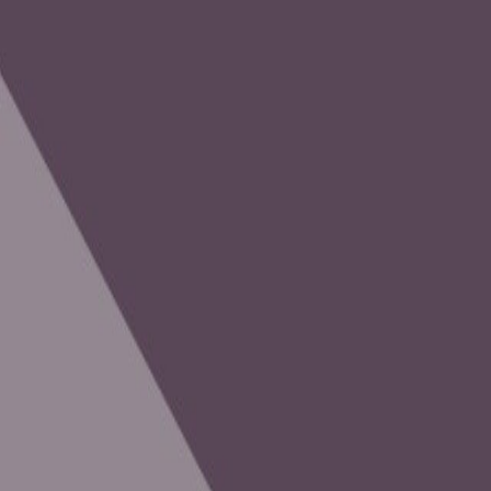
Venta
₡
...
Presentado por
Cultura Colectiva
Arte y resistencia: Quince UCR proyectará
Publicado el
25 de junio de 2025
Samantha Brenes Mora
Samantha Brenes Mora
25 jun 2025 2:58 p.m.
Politóloga. Apasionada por la investigación y las historias de vida.