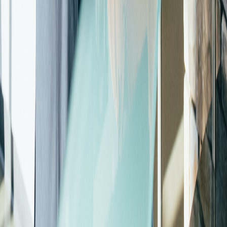
X (formerly Twitter)