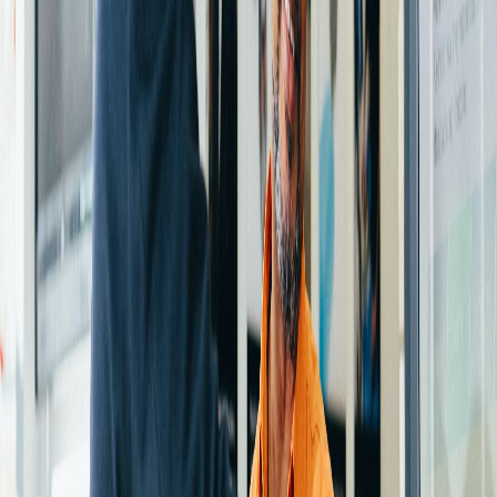
empresa consiga las metas que se ha propuesto, anticipándose a los
deseos de los consumidores; y a desarrollar productos o servicios
aptos para el mercado. Asimismo, el Ministerio de Agricultura y
Ganadería de El Salvador (s. f.), en su Manual de Mercadeo, indica
que el mercadeo son todos los procesos necesarios para negociar y
vender nuestros productos en el mercado.
Actualmente, las empresas en distintas áreas ―ya sean bancos,
aseguradoras, veterinarias, universidades u otras― llevan a cabo una
serie de estrategias para captar una parte más grande del mercado.
Por lo tanto, el buen mercadeo de la mano de la publicidad permite
llegar más rápido a los consumidores, tomando en cuenta más
factores intrínsecos al mercadeo como es el estudio del
comportamiento del consumidor, el estudio del proceso de decisión
de compra y los avances en tecnología que impactan en el mercadeo
y obligan a dar un giro para poder atender las exigencias del
mercado.
Los productos tecnológicos, tales como “laptops”, teléfonos
inteligentes, relojes inteligentes y otros cautivan cada vez más a los
consumidores. Según Storecheck (2019),
Los smartphones se han vuelto indispensables en la vida de las
personas, y por ello muchos retailers y fabricantes están adaptando
sus páginas web a las pantallas de estos dispositivos con el fin de