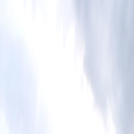
Presentado por
Hoy
Aeropuerto Juan Santamaría registró en
2022 un 90% del tráfico de pasajeros
prepandemia
Publicado el
23 de febrero de 2023
Andrea Mora
Andrea Mora
23 feb 2023 6:27 p.m.
Periodista, dicen que escritora. Politóloga y herediana sufrida.
Pelirroja inquieta. Correo: andrea[arroba]delfino.cr