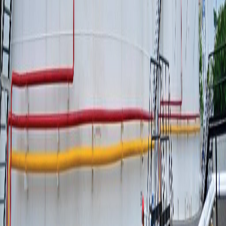
Reciente
Lo
+
leído