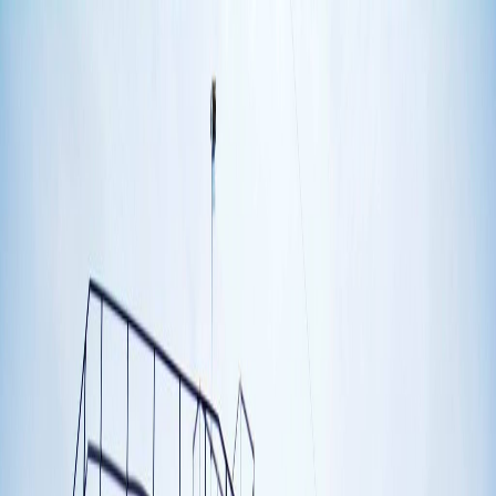
Iniciar Sesión
Acceso rápido
Última hora
Opinión
Deportes
Cultura
Ambiente
Buenas Noticias
Referencia del BCCR
Tipo de cambio
Compra
₡
...
Venta
₡
...