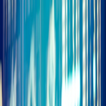
Iniciar Sesión
Acceso rápido
Última hora
Opinión
Deportes
Cultura
Ambiente
Buenas Noticias
Referencia del BCCR
Tipo de cambio
Compra
₡
...
Venta
₡
...