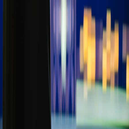
X (formerly Twitter)