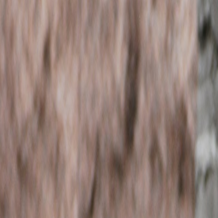
Venta
₡
...
Presentado por
Reporte Internacional
3 millones peticiones por desempleo en E
Publicado el
27 de marzo de 2020
Trilce Villalobos
Trilce Villalobos
27 mar 2020 5:26 a.m.
Periodismo interpretativo. Cubre temas políticos e internacionales; e