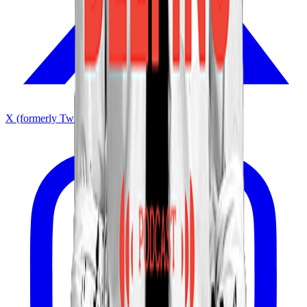
X (formerly Twitter)