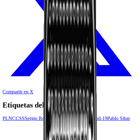
Compartir en X
Etiquetas del audio
PLN
CCSS
Sergio Rojas
Roberto Thompson
Covid-19
Pablo Sibar