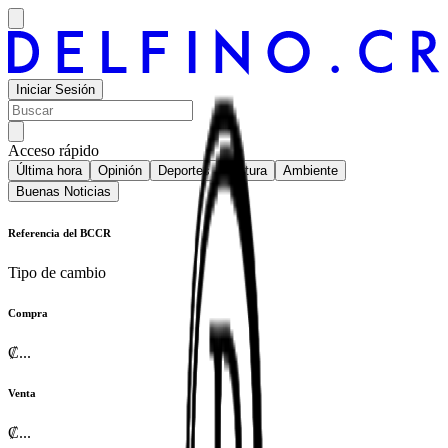
Iniciar Sesión
Acceso rápido
Última hora
Opinión
Deportes
Cultura
Ambiente
Buenas Noticias
Referencia del BCCR
Tipo de cambio
Compra
₡
...
Venta
₡
...