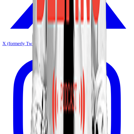
X (formerly Twitter)