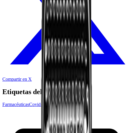
Compartir en X
Etiquetas del audio
Farmacéuticas
Covid-19
Pfizer