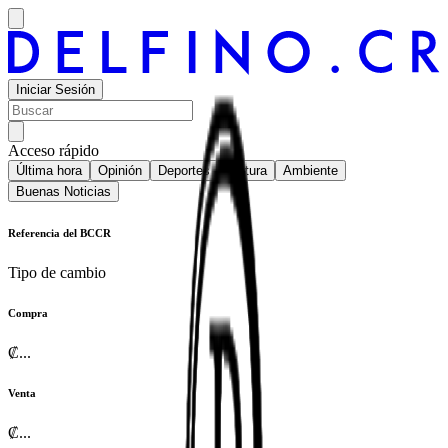
Iniciar Sesión
Acceso rápido
Última hora
Opinión
Deportes
Cultura
Ambiente
Buenas Noticias
Referencia del BCCR
Tipo de cambio
Compra
₡
...
Venta
₡
...