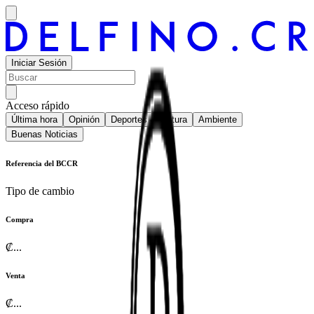
Iniciar Sesión
Acceso rápido
Última hora
Opinión
Deportes
Cultura
Ambiente
Buenas Noticias
Referencia del BCCR
Tipo de cambio
Compra
₡
...
Venta
₡
...