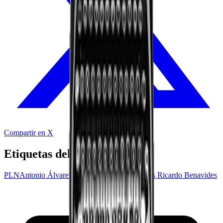
Compartir en X
Etiquetas del audio
PLN
Antonio Álvarez
José María Figueres
Carlos Ricardo Benavides