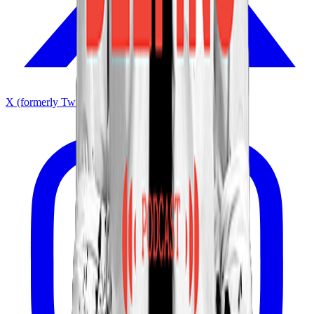
X (formerly Twitter)