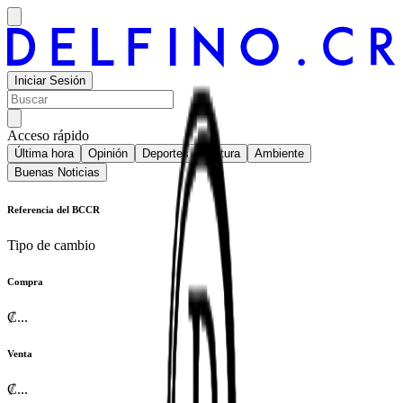
Iniciar Sesión
Acceso rápido
Última hora
Opinión
Deportes
Cultura
Ambiente
Buenas Noticias
Referencia del BCCR
Tipo de cambio
Compra
₡
...
Venta
₡
...