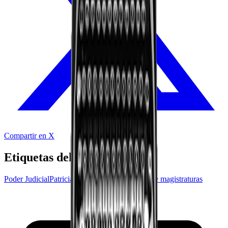
Compartir en X
Etiquetas del audio
Poder Judicial
Patricia Mora
INAMU
Elección de magistraturas