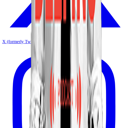
X (formerly Twitter)