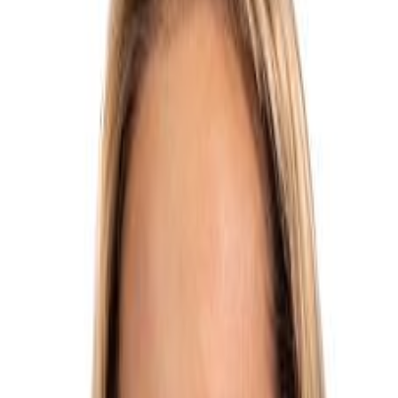
Tipo
Proyecto de Ley
Estado
En comisión
Comisión
De Asuntos Económicos
Presentado
9 de octubre de 2025
Categorías
Económicos y Hacendarios
Histórico de Textos
9 de octubre de 2025
Texto base