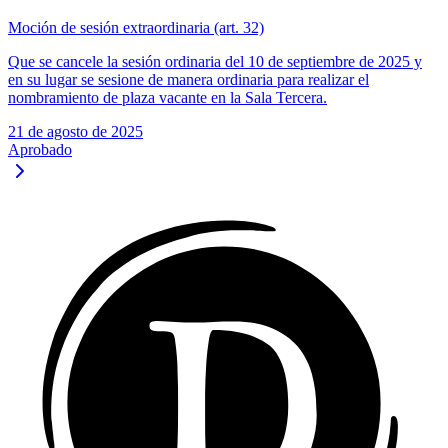
Moción de sesión extraordinaria (art. 32)
Que se cancele la sesión ordinaria del 10 de septiembre de 2025 y
en su lugar se sesione de manera ordinaria para realizar el
nombramiento de plaza vacante en la Sala Tercera.
21 de agosto de 2025
Aprobado