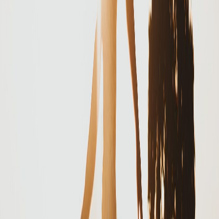
Ignoro si se trata de una gran bailarina o si aquello no era más que
una expresión de esa indulgencia amorosa de los buenos padres.
Pero lo cierto es que el mae daba recovecos por La Granja, sorteaba
presas, frenaba de golpe, giraba de nuevo, se refería a su experiencia
como gavilán en el Registro y después, al cabo de un rato, volvía
siempre a lo de su hija bailarina.
Yo, mientras tanto, recordaba la vez que fui al gimnasio de la Jesús
Jiménez a ver una versión del Cascanueces. Fue, seguramente, en
1995. El adagio donde Tchaikovski concentró la dulzura más
dolorosa e insoportable echaba a andar y unos bailarines salían de
las tinieblas: el
gran pas de deux
del hada del azúcar.
Yo no lo sabía entonces, pero eran unos bailarines muy modestos.
Lo supe mucho tiempo después. Sin embargo, estaba
conmovidísimo.
Solo la conocía a ella, a la bailarina principal. Es más, había ido por
ella.
Era un carajillo de 14 años que ignoraba la existencia de Anna
Pavlova y Alicia Alonso. Y, con todo, me sentía hondamente
interpelado por aquella melodía y aquellos movimientos.
Sucede que hay un momento en que la belleza y la bondad se