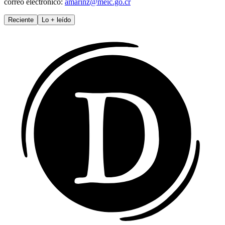
correo electrónico:
amarinz@meic.go.cr
Reciente
Lo
+
leído