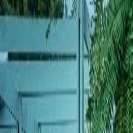
Venta
₡
...
Presentado por
Cultura Colectiva
Día Nacional del Calypso llenará de ritmo 
Publicado el
7 de mayo de 2025
Samantha Brenes Mora
Samantha Brenes Mora
7 may 2025 10:05 p.m.
Politóloga. Apasionada por la investigación y las historias de vida.