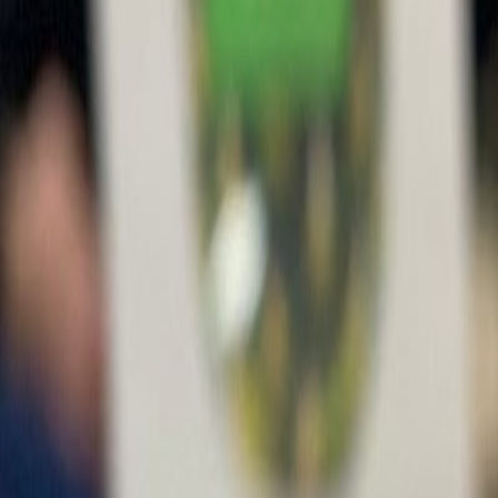
Iniciar Sesión
Acceso rápido
Última hora
Opinión
Deportes
Cultura
Ambiente
Buenas Noticia
Referencia del BCCR
Tipo de cambio
Compra
₡
...