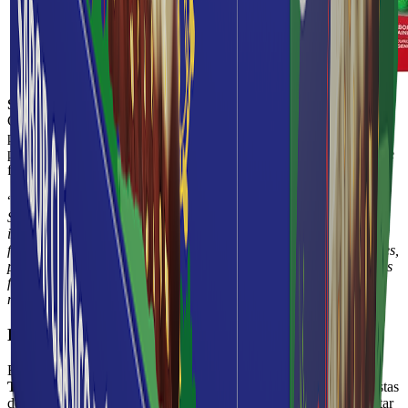
Sofía Valverde
, gerente de Comunicación y Relaciones
Comunitarias de Dos Pinos, destacó el esfuerzo de la Cooperativa
por innovar constantemente y ofrecer innovadoras opciones de
productos pensados especialmente para acompañar las reuniones de
fin de año.
“
Celebramos la época navideña alineados a nuestro propósito de
Siempre con Algo Mejor, ofreciendo al consumidor un portafolio
indulgente especial para esta temporada donde compartimos en
familia y con amigos. Esperamos que con estas deliciosas opciones,
podamos propiciar puntos de encuentro para celebrar desde ya las
fiestas de fin de año con lo mejor de nuestros productos en su
mesa
”, comentó Valverde.
La favorita de los ticos
El sabor auténtico de la Navidad se completa con la tradicional
Tapita Navideña,
uno de los productos más esperados de las fiestas
de fin de año, perfecto para compartir con seres queridos o disfrutar