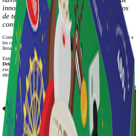
innovación, ofreciendo 5 nuevos productos
de temporada que deleitarán a los
consumidores.
Como cada Navidad,
Dos
Pinos
y
Gallito
se unen para sorprender a
los costarricenses con deliciosos lanzamientos de temporada que
llenarán las fiestas navideñas de sabor, nostalgia y alegría.
Entre las novedades para la época se encuentra el
Rompope
Delactomy de Crema Irlandesa
, un producto que, además de su
excelente sabor, está formulado para una digestión más fácil y es
ideal para personas con intolerancia a la lactosa.