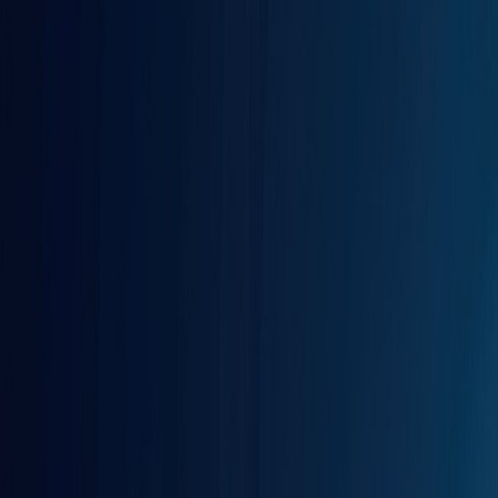
Venta
₡
...
Presentado por
En tendencia
Expertos analizarán implicaciones de la In
Publicado el
24 de octubre de 2024
En Tendencia
En Tendencia
24 oct 2024 7:06 p.m.
Novedades, marcas y conversaciones del momento.