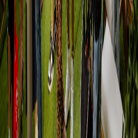
Además, en diferentes puntos de Avenida Escazú se ofrecerá
entretenimiento para niños y niñas, con juegos gigantes y talleres.
Asimismo, también zonas especialmente dedicadas a adolescentes,
garantizando diversión para todas las edades. De esta manera, el
proyecto busca proporcionar un entorno seguro donde los más
pequeños puedan entretenerse mientras sus padres y madres
disfrutan de un momento relajante, en las tardes de verano.
“Nos alegra darle la bienvenida a un evento que ha sido muy bien
aceptado por todas las personas. Avenida Escazú se distingue por
ser un punto de encuentro con espacios de esparcimiento, excelente
oferta gastronómica y un entorno agradable para compartir, por
ello, retomamos nuestros famosos Chilling Sunsets que buscan
brindar un espacio seguro y agradable para el esparcimiento en las
tardes de verano”,
expresó
Johnny Jaikel
, Director de Avenida
Escazú.