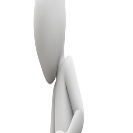
yudar a las economías del 2021 a salir de la
Estudiante de la carrera de Administración
tración