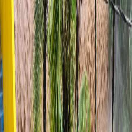
Infórmese rápido y gratis
De martes a viernes le contamos las noticias más relevantes del
acontecer nacional como solo Delfino.cr puede hacerlo.
Correo Electrónico
En cualquier momento puede salirse de la lista de correos.
Esta
noticia
es de
hace 5 años
Alrededor de 100 mil personas están siendo afectadas por
desabastecimiento o interrupción de los servicios de agua potable,
tanto en sistemas que opera el Instituto Costarricense de Acueductos
y Alcantarillados (AyA) y las Asociaciones Administradoras de
Sistemas de Acueductos y Alcantarillados Comunales (ASADAS),