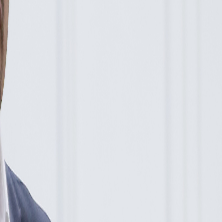
rnacionales. Encargado de dar cobertura a la Asamblea Legislativa, la 
[arroba]delfino.cr