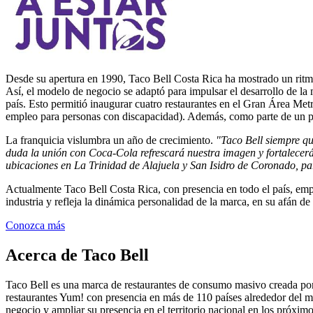
Desde su apertura en 1990, Taco Bell Costa Rica ha mostrado un ritmo
Así, el modelo de negocio se adaptó para impulsar el desarrollo de la
país. Esto permitió inaugurar cuatro restaurantes en el Gran Área Met
empleo para personas con discapacidad). Además, como parte de un pro
La franquicia vislumbra un año de crecimiento.
"Taco Bell siempre qu
duda la unión con Coca-Cola refrescará nuestra imagen y fortalecerá 
ubicaciones en La Trinidad de Alajuela y San Isidro de Coronado, p
Actualmente Taco Bell Costa Rica, con presencia en todo el país, emple
industria y refleja la dinámica personalidad de la marca, en su afán de
Conozca más
Acerca de Taco Bell
Taco Bell es una marca de restaurantes de consumo masivo creada por
restaurantes Yum! con presencia en más de 110 países alrededor del mu
negocio y ampliar su presencia en el territorio nacional en los próxim