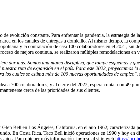
 de evolución constante. Para enfrentar la pandemia, la estrategia de l
 marca en los canales de entregas a domicilio. Al mismo tiempo, la comp
ropolitana y la contratación de casi 100 colaboradores en el 2021, sin 
ceso de mejora continua, se realizaron múltiples remodelaciones en va
iere dar más. Somos una marca disruptiva, que rompe esquemas y que a
nuestra ruta de expansión en el país. Para este 2022, proyectamos la a
ara los cuales se estima más de 100 nuevas oportunidades de empleo"
,
a a 700 colaboradores, y al cierre del 2022, espera contar con 49 puntos
 mantenerse cerca de las prioridades de sus clientes.
 Glen Bell en Los Ángeles, California, en el año 1962; caracterizada 
ndo. En Costa Rica, Taco Bell inició operaciones en 1990 y hoy en día c
os años. Para obtener más información, ingrese al sitio web
https://tacob