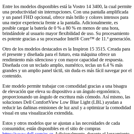
Entre los modelos disponibles está la Vostro 14 3400, la cual permite
una productividad sin interrupciones. Con una pantalla amplificada
y un panel FHD opcional, ofrece más brillo y colores intensos para
una mejor experiencia frente a la pantalla. Adicionalmente, es
posible cargar la batería de 0 % a 80 % en menos de una hora,
brindándole al usuario mayor flexibilidad de uso. Su procesamiento
es potente gracias a su procesador Intel® Core™ de 11.ª generación.
Otro de los modelos destacados es la Inspiron 15 3515. Creada para
el presente y diseñada para el futuro, esta máquina ofrece un
rendimiento más silencioso y con mayor capacidad de respuesta.
Diseñada con un teclado amplio, numérico, teclas un 6.4 % más
grandes y un amplio panel táctil, sin duda es más fácil navegar por el
contenido.
Este modelo permite trabajar con comodidad gracias a una bisagra
de elevación que eleva su dispositivo a un ángulo ergonómico,
proporcionando un ángulo de escritura más cómodo. Así mismo, las
soluciones Dell ComfortView Low Blue Light (LBL) ayudan a
reducir las dañinas emisiones de luz azul y a optimizar la comodidad
visual en una visualización extendida.
Estos y otros modelos que se ajustan a las necesidades de cada
consumidor, están disponibles en el sitio de compras
https://www.dell.com/es-cr
. Adicionalmente, durante el lanzamiento,