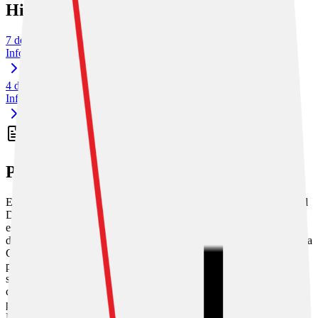
Histórico de Textos
7 de febrero de 2019
Informe de Mayoría
4 de marzo de 2019
Informe de Minoría
Propósito del Proyecto
El Magistrado de la Sala Tercera de la Corte Suprema de Justicia, el
Dr. Carlos Chinchilla Sandí, tras cumplir con los requisitos
establecidos decidió acogerse al beneficio de la jubilación a partir
del 16 de julio de 2018. Así lo comunicó el entonces presidente de la
Corte a la Presidenta de la Asamblea Legislativa. En la sesión
plenaria N° 40, celebrada el 19 de julio se mocionó para que los
señores Diputados y señoras Diputadas realizaran un debate
consensuado para discutir los temas de la Sala Tercera y en etapa
posterior se dispuso el traslado de este asunto a la Comisión
Permanente Especial de Nombramientos a fin de proceder conforme