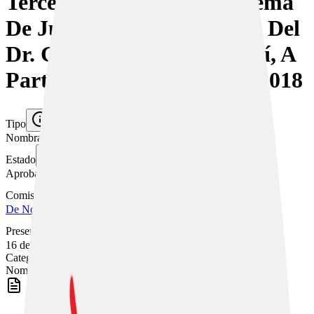
Tercera De La Corte Suprema
De Justicia, Por Jubilación Del
Dr. Carlos Chinchilla Sandí, A
Partir Del 16 De Julio Del 2018
Tipo
Nombramiento por la Asamblea Legislativa
Estado
Aprobado
Comisión
De Nombramientos
Presentado
16 de julio de 2018
Categorías
Nombramientos