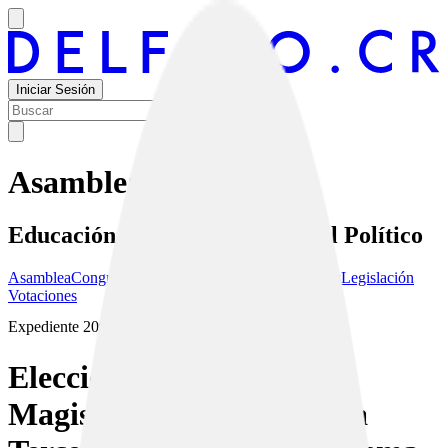
Iniciar Sesión
Asamblea
Educación Ciudadana y Control Político
Asamblea
Congresistas
Asistencia y Actas
Comisiones
Legislación
Votaciones
Expediente
20900
Elección De Un(A)
Magistrado(A) De La Sala