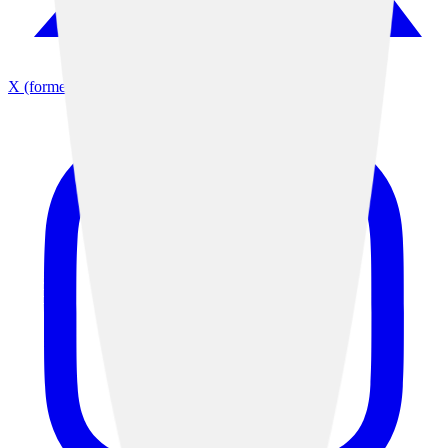
X (formerly Twitter)